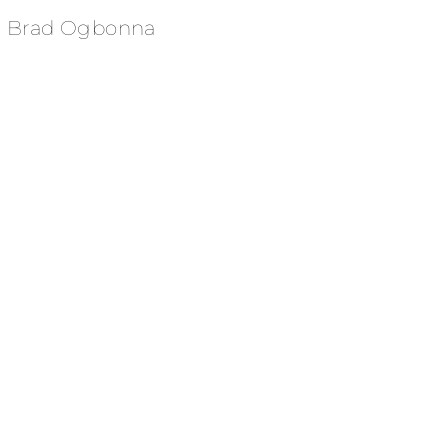
Brad Ogbonna
                                                     'Hims Helps' National Spo