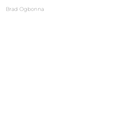
Brad Ogbonna
                                                  CONVERSE HOLIDAY 
CAMPAIGN