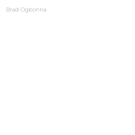
Brad Ogbonna
 Bon Appétit September Issue 