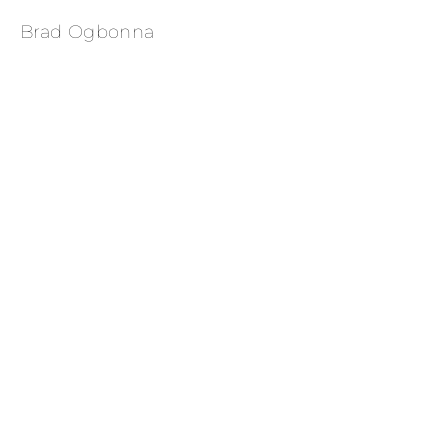
Brad Ogbonna
                                            Bal 
Harbour Spring Summer 2025 